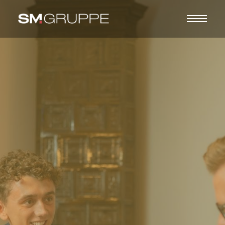
SM GRUPPE
SM INVEST
SM FINANZ
SM MANAGER
KARRIERE
KONTAKT